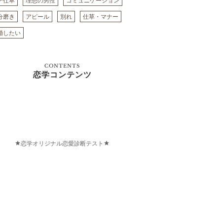
テ仕草
理想の男性
コミュニケーション
分磨き
アピール
別れ
仕草・マナー
婚したい
CONTENTS
恋学コンテンツ
恋学オリジナル恋愛診断テスト