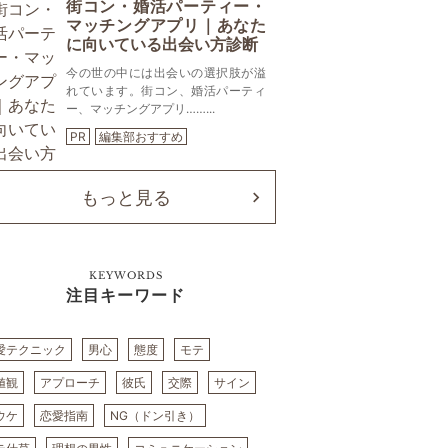
街コン・婚活パーティー・
マッチングアプリ｜あなた
に向いている出会い方診断
今の世の中には出会いの選択肢が溢
れています。街コン、婚活パーティ
ー、マッチングアプリ……...
PR
編集部おすすめ
もっと見る
KEYWORDS
注目キーワード
愛テクニック
男心
態度
モテ
値観
アプローチ
彼氏
交際
サイン
ウケ
恋愛指南
NG（ドン引き）