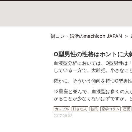
街コン・婚活のmachicon JAPAN
O型男性の性格はホントに大
血液型分析においては、O型男性は
している一方で、大雑把。小さなこ
確かに、そういう傾向を持つO型男
12星座と並んで、血液型は多くの人
がることが少なくないはずですが、
カップル
好きな人
彼氏
恋学コラム
恋愛
2017.09.02