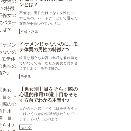
ンとは？
不倫は、男性だけでなく女性だって
するもの。パートナーとして選んだ
女性が不倫しやすいかど...
不倫・浮気
イケメンじゃないのに…モ
テ体質の男性の特徴7つ
綺麗な顔立ちや高い年収を兼ね備え
ていなくても、なぜか美女と付き合
えてしまう「モテ体質の...
モテる
【男女別】目をそらす際の
心理的作用10選｜目をそら
す方向でわかる本音4つ
目が合った際、すぐに目をそらす人
にはいくつかの心理がはたらいてい
ます。その人にどのよう...
モテる