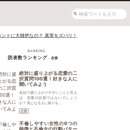
ホントに大雑把なの？ 真実をズバリ！
RANKING
読者数ランキング
- 恋愛
絶対に盛り上がる恋愛の二
択質問100選！好きな人に
聞いてみよう
会話で盛り上がりやすいことと言え
ば、恋愛の話題ではないでしょう
か？ 気になる人に探りを...
恋愛
不倫しやすい女性の6つの
特徴と不倫女の行動パター