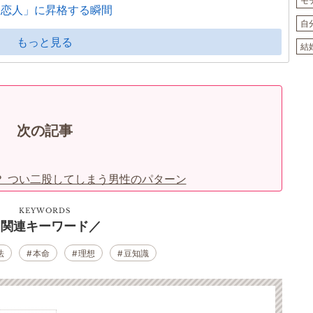
モ
「恋人」に昇格する瞬間
自
もっと見る
結
次の記事
？ つい二股してしまう男性のパターン
KEYWORDS
関連キーワード
法
本命
理想
豆知識