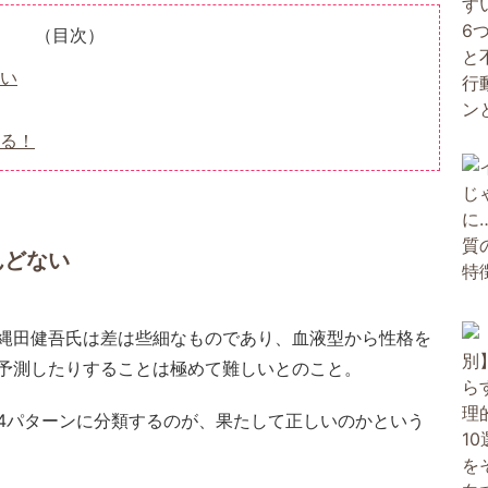
（目次）
い
る！
んどない
縄田健吾氏は差は些細なものであり、血液型から性格を
予測したりすることは極めて難しいとのこと。
4パターンに分類するのが、果たして正しいのかという