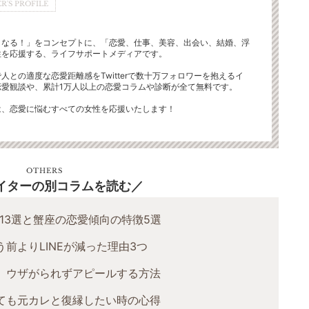
R'S PROFILE
くなる！」をコンセプトに、「恋愛、仕事、美容、出会い、結婚、浮
性を応援する、ライフサポートメディアです。
人との適度な恋愛距離感をTwitterで数十万フォロワーを抱えるイ
恋愛観談や、累計1万人以上の恋愛コラムや診断が全て無料です。
は、恋愛に悩むすべての女性を応援いたします！
OTHERS
イターの別コラムを読む
13選と蟹座の恋愛傾向の特徴5選
前よりLINEが減った理由3つ
！ ウザがられずアピールする方法
ても元カレと復縁したい時の心得