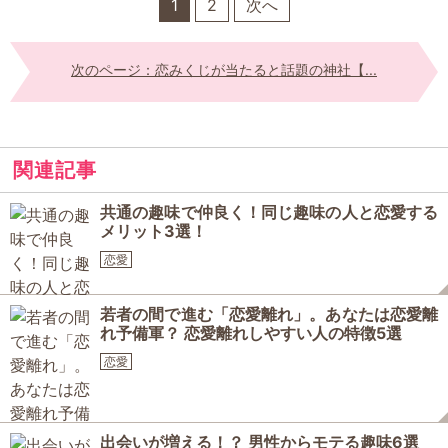
1
2
次へ
次のページ：恋みくじが当たると話題の神社【...
関連記事
共通の趣味で仲良く！同じ趣味の人と恋愛する
メリット3選！
恋愛
若者の間で進む「恋愛離れ」。あなたは恋愛離
れ予備軍？ 恋愛離れしやすい人の特徴5選
恋愛
出会いが増える！？ 男性からモテる趣味6選