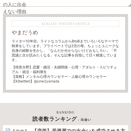
KOIGAKU WRITER'S PROFILE
やまだうめ
ライター10年目。ライトなコラムからBtoBまでいろいろなテーマで
執筆をしています。プライベートでは2児の母。ちょっとユニークな
自身の経験を生かし、「なんだか分からないけどおもしろい」「不
思議と次が読みたくなる」そんな記事を目指して日々精進していま
す。
【得意分野】恋愛・婚活・夫婦関係・心理・アダルト・スピリチュ
アル・就活・福利厚生
【資格】メンタル心理カウンセラー・上級心理カウンセラー
【X(twitter)】
@ume2yamada
RANKING
読者数ランキング
- 出会い
【恋学】居酒屋での出会いを成功させる方