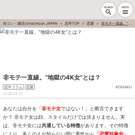
SEARCH
MENU
街コン・婚活のmachicon JAPAN
恋学TOP
恋愛
非モテ一直線。“地獄の4K女”とは？
非モテ一直線。“地獄の4K女”とは？
恋学コラム
恋愛
KOIGAKU
2026.04.23
あなたは自分を「
非モテ女
ではない！」と断言できます
か？ 非モテ女は顔、スタイルだけでは決まりません。実
は、非モテ女には
共通している特徴
があります。その特徴
により、多くの人が知らない間に男性から
「恋愛対象外」