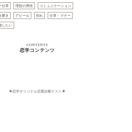
テ仕草
理想の男性
コミュニケーション
分磨き
アピール
別れ
仕草・マナー
婚したい
CONTENTS
恋学コンテンツ
恋学オリジナル恋愛診断テスト