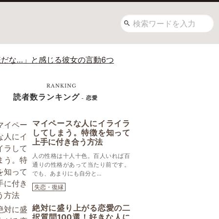
嫌だな…」と感じる彼女の言動6つ
RANKING
読者数ランキング
- 恋愛
マイペースな人にイライラ
してしまう。特徴を知って
上手に付き合う方法
人の性格は十人十色。百人いれば百
通りの性格があって当たり前です。
でも、あまりにも自分と...
失恋・復縁
絶対に盛り上がる恋愛の二
択質問100選！好きな人に