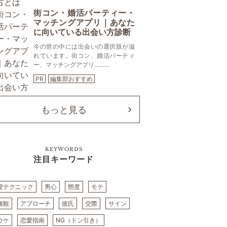
街コン・婚活パーティー・
マッチングアプリ｜あなた
に向いている出会い方診断
今の世の中には出会いの選択肢が溢
れています。街コン、婚活パーティ
ー、マッチングアプリ……...
PR
編集部おすすめ
もっと見る
KEYWORDS
注目キーワード
愛テクニック
男心
態度
モテ
値観
アプローチ
彼氏
交際
サイン
ウケ
恋愛指南
NG（ドン引き）