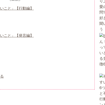
いこと」【行動編】
いこと」【発言編】
れる