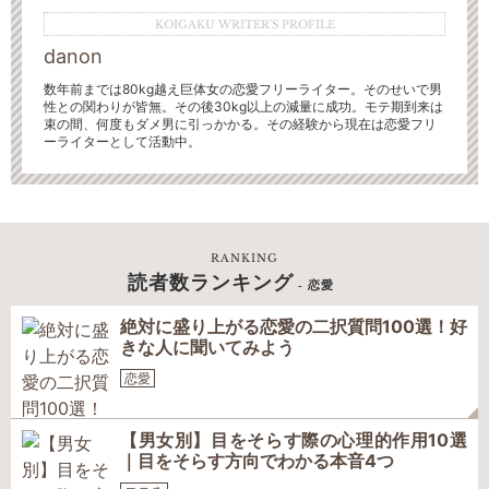
KOIGAKU WRITER'S PROFILE
danon
数年前までは80kg越え巨体女の恋愛フリーライター。そのせいで男
性との関わりが皆無。
その後30kg以上の減量に成功。モテ期到来は
束の間、何度もダメ男に引っかかる。その経験から現在は恋愛フリ
ーライターとして活動中。
RANKING
読者数ランキング
- 恋愛
絶対に盛り上がる恋愛の二択質問100選！好
きな人に聞いてみよう
恋愛
【男女別】目をそらす際の心理的作用10選
｜目をそらす方向でわかる本音4つ