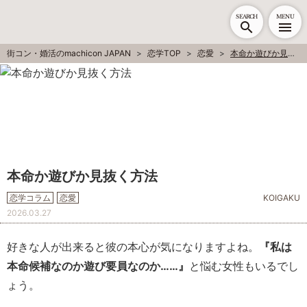
SEARCH
MENU
街コン・婚活のmachicon JAPAN
恋学TOP
恋愛
本命か遊びか見抜く方法
本命か遊びか見抜く方法
恋学コラム
恋愛
KOIGAKU
2026.03.27
好きな人が出来ると彼の本心が気になりますよね。
『私は
本命候補なのか遊び要員なのか……』
と悩む女性もいるでし
ょう。