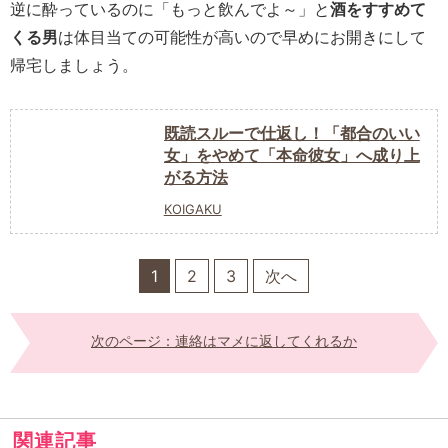
逆に酔っているのに「もっと飲んでよ～」と
酒をすすめて
くる男
は体目当ての可能性が高いので早めにお開きにして
帰宅しましょう。
既読スルーで仕返し！「都合のいい
女」をやめて「本命彼女」へ成り上
がる方法
KOIGAKU
1
2
3
次へ
次のページ：連絡はマメに返してくれるか
関連記事