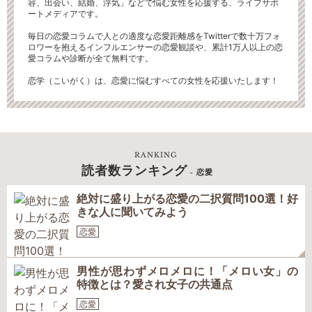
容、出会い、結婚、浮気」などで悩む女性を応援する、ライフサポ
ートメディアです。
毎日の恋愛コラムで人との適度な恋愛距離感をTwitterで数十万フォ
ロワーを抱えるインフルエンサーの恋愛観談や、累計1万人以上の恋
愛コラムや診断が全て無料です。
恋学（こいがく）は、恋愛に悩むすべての女性を応援いたします！
RANKING
読者数ランキング
- 恋愛
絶対に盛り上がる恋愛の二択質問100選！好
きな人に聞いてみよう
恋愛
男性が思わずメロメロに！「メロい女」の
特徴とは？愛され女子の共通点
恋愛