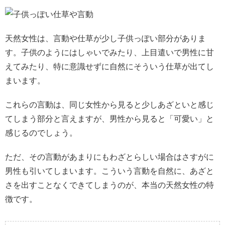
天然女性は、言動や仕草が少し子供っぽい部分がありま
す。子供のようにはしゃいでみたり、上目遣いで男性に甘
えてみたり、特に意識せずに自然にそういう仕草が出てし
まいます。
これらの言動は、同じ女性から見ると少しあざといと感じ
てしまう部分と言えますが、男性から見ると「可愛い」と
感じるのでしょう。
ただ、その言動があまりにもわざとらしい場合はさすがに
男性も引いてしまいます。こういう言動を自然に、あざと
さを出すことなくできてしまうのが、本当の天然女性の特
徴です。