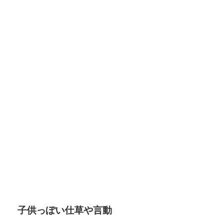
子供っぽい仕草や言動