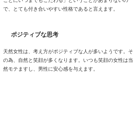
ことにいつまでもこだわる」ということがあまりないの
で、とても付き合いやすい性格であると言えます。
ポジティブな思考
天然女性は、考え方がポジティブな人が多いようです。そ
の為、自然と笑顔が多くなります。いつも笑顔の女性は当
然モテますし、男性に安心感を与えます。