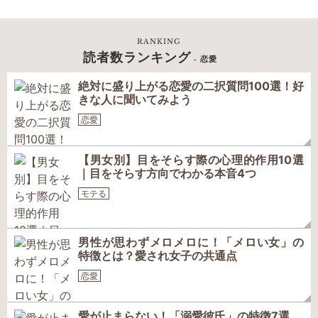
RANKING
読者数ランキング
- 恋愛
絶対に盛り上がる恋愛の二択質問100選！好
きな人に聞いてみよう
恋愛
【男女別】目をそらす際の心理的作用10選
｜目をそらす方向でわかる本音4つ
モテる
男性が思わずメロメロに！「メロい女」の
特徴とは？愛され女子の共通点
恋愛
愛が止まらない！「溺愛彼氏」の特徴7選