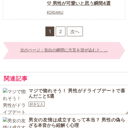
♡ 男性が可愛いと思う瞬間4選
KOIGAKU
1
2
次へ
次のページ：告白の瞬間に方言を混ぜ込むと、...
関連記事
マジで惚れそう！ 男性がドライブデートで喜
んだこと5選
好きな人
男女の友情は成立するって本当？ 男性の偽ら
ざる本音から紐解く心理