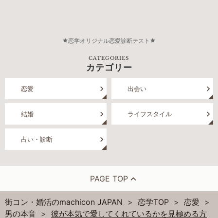
恋学オリジナル恋愛診断テスト
CATEGORIES
カテゴリー
恋愛
出会い
結婚
ライフスタイル
占い・診断
PAGE TOP
街コン・婚活のmachicon JAPAN
恋学TOP
恋愛
男の本音
彼が本気で愛してくれているかを見極める方