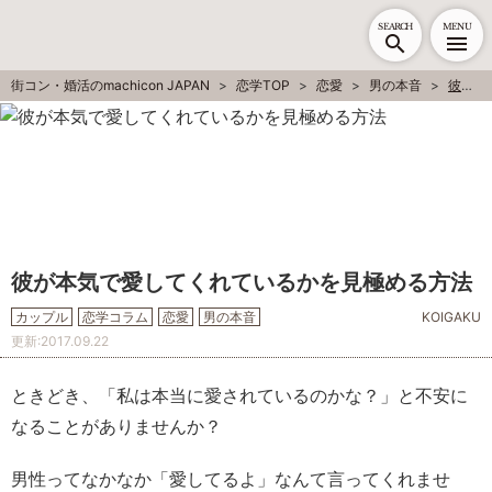
SEARCH
MENU
街コン・婚活のmachicon JAPAN
恋学TOP
恋愛
男の本音
彼が本気で愛してくれているかを見極める方法
彼が本気で愛してくれているかを見極める方法
カップル
恋学コラム
恋愛
男の本音
KOIGAKU
更新:
2017.09.22
ときどき、「私は本当に愛されているのかな？」と不安に
なることがありませんか？
男性ってなかなか「愛してるよ」なんて言ってくれませ