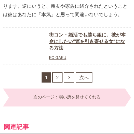
ります。逆にいうと、親友や家族に紹介されたということ
は彼はあなたに「本気」と思って間違いないでしょう。
街コン・婚活でも勝ち組に。彼が本
命にしたい“運を引き寄せる女”にな
る方法
KOIGAKU
1
2
3
次へ
次のページ：弱い所を見せてくれる
関連記事