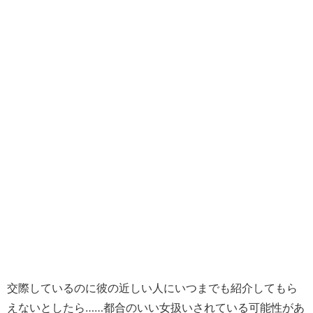
交際しているのに彼の近しい人にいつまでも紹介してもら
えないとしたら……都合のいい女扱いされている可能性があ