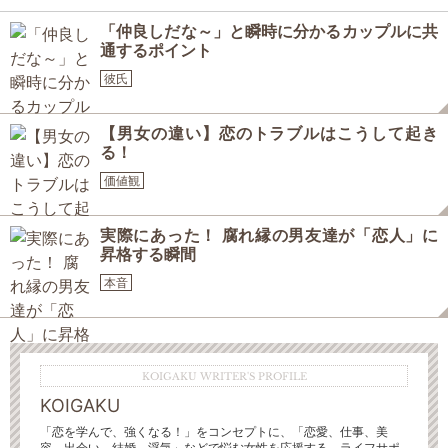
「仲良しだな～」と瞬時に分かるカップルに共
通するポイント
彼氏
【男女の違い】恋のトラブルはこうして起き
る！
価値観
実際にあった！ 腐れ縁の男友達が「恋人」に
昇格する瞬間
本音
KOIGAKU WRITER'S PROFILE
KOIGAKU
「恋を学んで、強くなる！」をコンセプトに、「恋愛、仕事、美
容、出会い、結婚、浮気」などで悩む女性を応援する、ライフサポ