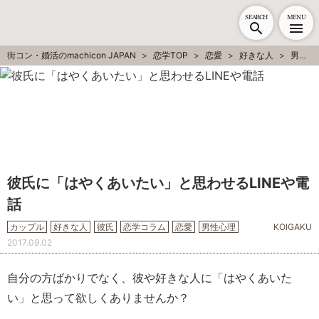
SEARCH
MENU
街コン・婚活のmachicon JAPAN
恋学TOP
恋愛
好きな人
男性心理
彼氏に「はやくあいたい」と思わせるLINEや電
話
カップル
好きな人
彼氏
恋学コラム
恋愛
男性心理
KOIGAKU
2017.09.02
自分の方ばかりでなく、彼や好きな人に「はやくあいた
い」と思って欲しくありませんか？