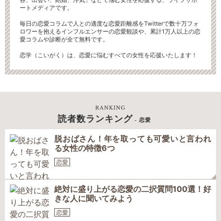
ートメディアです。
毎日の恋愛コラムで人との適度な恋愛距離感をTwitterで数十万フォ
ロワーを抱えるインフルエンサーの恋愛観談や、累計1万人以上の恋
愛コラムや診断が全て無料です。
恋学（こいがく）は、恋愛に悩むすべての女性を応援いたします！
RANKING
読者数ランキング
- 恋愛
脱おばさん！年を取っても可愛いと言われ
る女性の特徴6つ
恋愛
絶対に盛り上がる恋愛の二択質問100選！好
きな人に聞いてみよう
恋愛