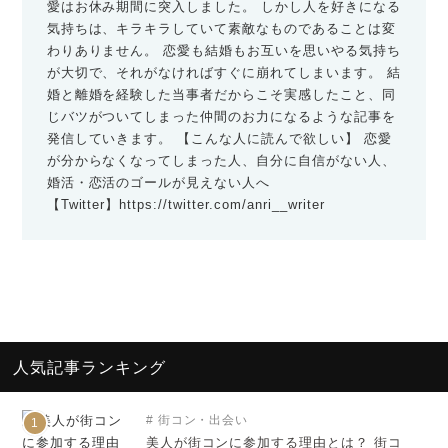
愛はお休み期間に突入しました。 しかし人を好きになる
気持ちは、キラキラしていて素敵なものであることは変
わりありません。 恋愛も結婚もお互いを思いやる気持ち
が大切で、それがなければすぐに崩れてしまいます。 結
婚と離婚を経験した当事者だからこそ実感したこと、同
じバツがついてしまった仲間のお力になるような記事を
発信していきます。 【こんな人に読んで欲しい】 恋愛
が分からなくなってしまった人、自分に自信がない人、
婚活・恋活のゴールが見えない人へ
【Twitter】
https://twitter.com/anri__writer
人気記事ランキング
街コン・出会い
1
美人が街コンに参加する理由とは？ 街コ