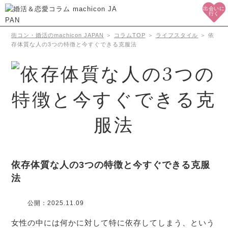
出会いに
行く
街コン・婚活のmachicon JAPAN
＞
コラムTOP
＞
ライフスタイル
＞
依
存体質な人の3つの特徴と今すぐできる克服法
依存体質な人の3つの特徴と今すぐできる克服
法
公開：
2025.11.09
女性の中には何かに対して特に依存してしまう、という