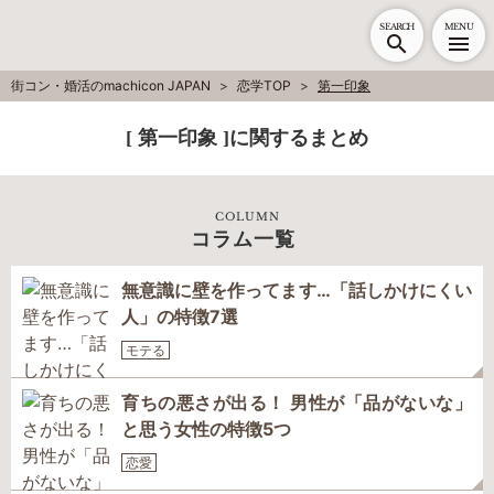
SEARCH
MENU
街コン・婚活のmachicon JAPAN
恋学TOP
第一印象
[ 第一印象 ]に関するまとめ
COLUMN
コラム一覧
無意識に壁を作ってます…「話しかけにくい
人」の特徴7選
モテる
育ちの悪さが出る！ 男性が「品がないな」
と思う女性の特徴5つ
恋愛