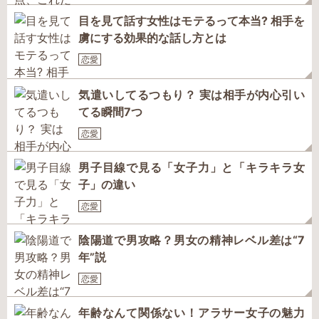
目を見て話す女性はモテるって本当? 相手を
虜にする効果的な話し方とは
恋愛
気遣いしてるつもり？ 実は相手が内心引い
てる瞬間7つ
恋愛
男子目線で見る「女子力」と「キラキラ女
子」の違い
恋愛
陰陽道で男攻略？男女の精神レベル差は“7
年”説
恋愛
年齢なんて関係ない！アラサー女子の魅力