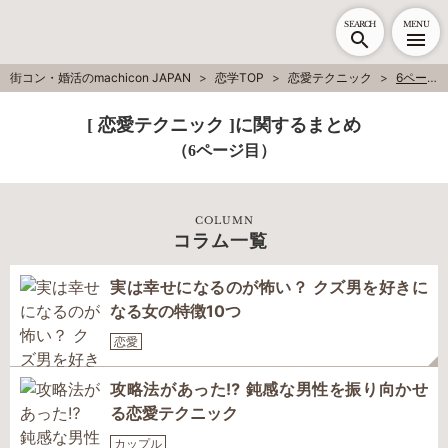
SEARCH
MENU
街コン・婚活のmachicon JAPAN
恋学TOP
恋愛テクニック
6ページ目
[ 恋愛テクニック ]に関するまとめ
（6ページ目）
COLUMN
コラム一覧
実は幸せになるのが怖い？ クズ男を好きに
なる女の特徴10つ
恋愛
攻略法があった⁉ 鈍感な男性を振り向かせ
る恋愛テクニック
カップル