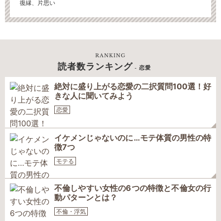
復縁、片思い
RANKING
読者数ランキング
- 恋愛
絶対に盛り上がる恋愛の二択質問100選！好
きな人に聞いてみよう
恋愛
イケメンじゃないのに…モテ体質の男性の特
徴7つ
モテる
不倫しやすい女性の6つの特徴と不倫女の行
動パターンとは？
不倫・浮気