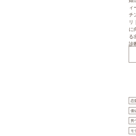
恋
価
男
モ