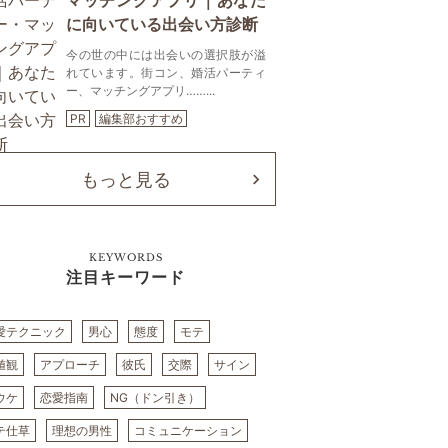
マッチングアプリ｜あなた
に向いている出会い方診断
今の世の中には出会いの選択肢が溢
れています。街コン、婚活パーティ
ー、マッチングアプリ……...
PR
編集部おすすめ
もっと見る
KEYWORDS
注目キーワード
愛テクニック
男心
態度
モテ
値観
アプローチ
彼氏
交際
サイン
ウケ
恋愛指南
NG（ドン引き）
テ仕草
理想の男性
コミュニケーション