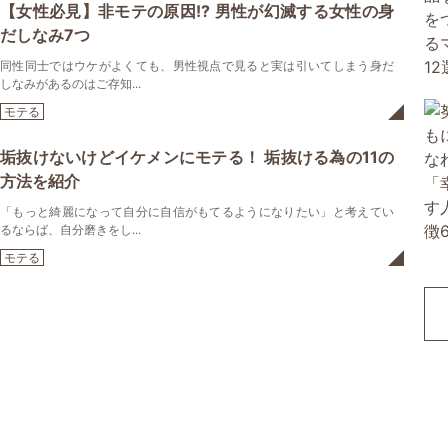
【女性必見】非モテの原因!? 男性が幻滅する女性の身
だしなみ7つ
同性同士ではウケがよくても、男性視点で見ると実は引いてしまう身だ
しなみがあるのはご存知...
モテる
垢抜けないけどイケメンにモテる！ 垢抜ける為の11の
方法を紹介
「もっと綺麗になって自分に自信がもてるようになりたい」と考えてい
るならば、自分磨きをし...
モテる