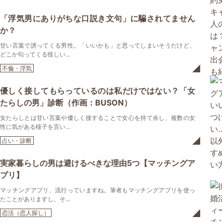
「浮気男にありがちな口説き文句」に騙されてません
か？
甘い言葉で誘ってくる男性。「いいかも」と思ってしまいそうだけど、
どこか匂ってくる怪しい...
不倫・浮気
優しく接してもらっているのは私だけではない？「女
たらしの男」診断（作画：BUSON）
女たらしとは甘い言葉や優しく接することで女心を持て余し、複数の女
性に気がある様子を言い...
占い・診断
実家暮らしの男は避けるべきな理由5つ【マッチングア
プリ】
マッチングアプリ、流行っていますね。筆者もマッチングアプリを使っ
たことがありますし、そ...
恋活（恋人探し）