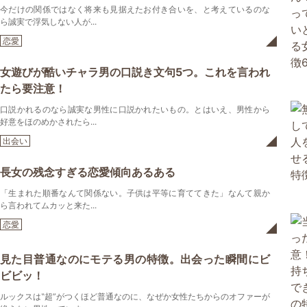
今だけの関係ではなく将来も見据えたお付き合いを、と考えているのな
ら誠実で浮気しない人が...
恋愛
女遊びが酷いチャラ男の口説き文句5つ。これを言われ
たら要注意！
口説かれるのなら誠実な男性に口説かれたいもの。とはいえ、男性から
好意をほのめかされたら...
出会い
長女の残念すぎる恋愛傾向あるある
「生まれた順番なんて関係ない。子供は平等に育ててきた」なんて親か
ら言われてムカッと来た...
恋愛
見た目普通なのにモテる男の特徴。出会った瞬間にビ
ビビッ！
ルックスは‟超”がつくほど普通なのに、なぜか女性たちからのオファーが