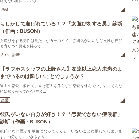
絶えない男性っていま...
恋愛
もしかして遊ばれている！？「女遊びをする男」診断
（作画：BUSON）
女遊びをする男性は見た目がカッコイイ、雰囲気がいいなど女性が自然
と寄りつく要素を持って...
占い・診断
【ラブホスタッフの上野さん】友達以上恋人未満のま
までいるのは難しいことでしょうか？
過去の恋愛に疲れて、今は恋人を作らずに恋愛を休んでいます。そんな
時に知り合ってから7年く...
恋愛
彼氏がいない自分が好き！？「恋愛できない症候群」
診断（作画：BUSON）
彼氏いない歴が年単位になってくると、いないことに慣れてしまいま
す。自分なりにできるよう...