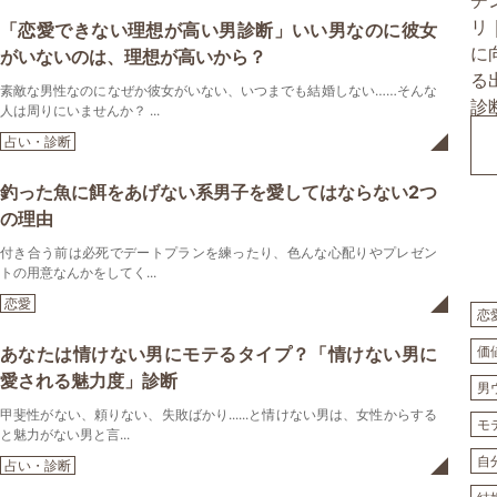
「恋愛できない理想が高い男診断」いい男なのに彼女
がいないのは、理想が高いから？
素敵な男性なのになぜか彼女がいない、いつまでも結婚しない……そんな
人は周りにいませんか？ ...
占い・診断
釣った魚に餌をあげない系男子を愛してはならない2つ
の理由
付き合う前は必死でデートプランを練ったり、色んな心配りやプレゼン
トの用意なんかをしてく...
恋愛
恋
あなたは情けない男にモテるタイプ？「情けない男に
価
愛される魅力度」診断
男
甲斐性がない、頼りない、失敗ばかり......と情けない男は、女性からする
モ
と魅力がない男と言...
自
占い・診断