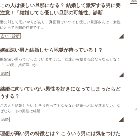
結
この人は優しい旦那になる？ 結婚して激変する男に要
注意！「結婚しても優しい旦那の可能性」診断
妻に対して思いやりがあり、真面目でいつでも優しい旦那さんは、女性
にとって理想の存在です...
占い・診断
嫉妬深い男と結婚したら地獄が待っている！？
嫉妬深い男ってけっこういますよね。 友達から始まる恋ならなんとなく
「この男、嫉妬深いか...
結婚
結婚に向いていない男性を好きになってしまったらど
うする？
この人と結婚したい！ そう思ってもなかなか結婚へと話が進まない。な
ぜなら、その男性は結婚...
結婚
理想が高い男の特徴とは？ こういう男には気をつけた