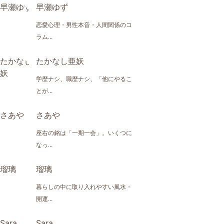
早瀬ゆず
恋愛心理・男性本音・人間関係のコ
ラム...
たかなし亜妖
学歴ナシ、職歴ナシ、「他にやるこ
とが...
さあや
座右の銘は「一期一会」。いくつに
なっ...
瑠璃
暮らしの中に取り入れやすい風水・
開運...
Sara