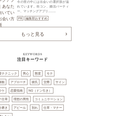
今の世の中には出会いの選択肢が溢
れています。街コン、婚活パーティ
ー、マッチングアプリ……...
PR
編集部おすすめ
もっと見る
KEYWORDS
注目キーワード
愛テクニック
男心
態度
モテ
値観
アプローチ
彼氏
交際
サイン
ウケ
恋愛指南
NG（ドン引き）
テ仕草
理想の男性
コミュニケーション
分磨き
アピール
別れ
仕草・マナー