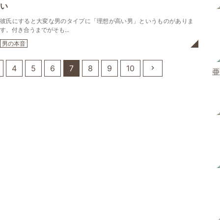
い
彼氏にすると大変な男のタイプに「理想が高い男」というものがありま
す。付き合うまでがそも...
男の本音
4
5
6
7
8
9
10