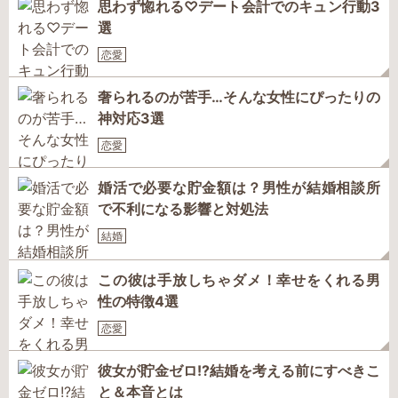
思わず惚れる♡デート会計でのキュン行動3
選
恋愛
奢られるのが苦手…そんな女性にぴったりの
神対応3選
恋愛
婚活で必要な貯金額は？男性が結婚相談所
で不利になる影響と対処法
結婚
この彼は手放しちゃダメ！幸せをくれる男
性の特徴4選
恋愛
彼女が貯金ゼロ!?結婚を考える前にすべきこ
と＆本音とは