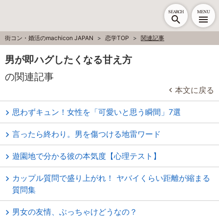
SEARCH
MENU
街コン・婚活のmachicon JAPAN
恋学TOP
関連記事
男が即ハグしたくなる甘え方
の関連記事
本文に戻る
思わずキュン！女性を「可愛いと思う瞬間」7選
言ったら終わり。男を傷つける地雷ワード
遊園地で分かる彼の本気度【心理テスト】
カップル質問で盛り上がれ！ ヤバイくらい距離が縮まる
質問集
男女の友情、ぶっちゃけどうなの？