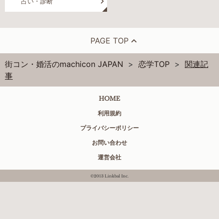
占い・診断
PAGE TOP
街コン・婚活のmachicon JAPAN
恋学TOP
関連記
事
HOME
利用規約
プライバシーポリシー
お問い合わせ
運営会社
©2013 Linkbal Inc.