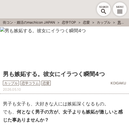
SEARCH
MENU
街コン・婚活のmachicon JAPAN
恋学TOP
恋愛
カップル
男も嫉妬する。彼女にイラつく瞬間4つ
男も嫉妬する。彼女にイラつく瞬間4つ
カップル
恋学コラム
恋愛
KOIGAKU
2026.05.10
男子も女子も、大好きな人には嫉妬深くなるもの。
でも、
何となく男子の方が、女子よりも嫉妬が激しいと感
じた事ありませんか？