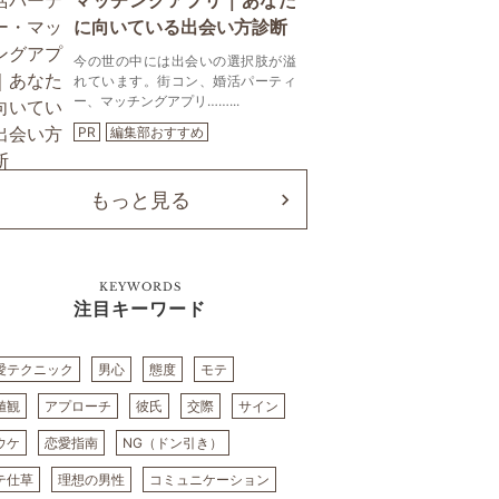
マッチングアプリ｜あなた
に向いている出会い方診断
今の世の中には出会いの選択肢が溢
れています。街コン、婚活パーティ
ー、マッチングアプリ……...
PR
編集部おすすめ
もっと見る
KEYWORDS
注目キーワード
愛テクニック
男心
態度
モテ
値観
アプローチ
彼氏
交際
サイン
ウケ
恋愛指南
NG（ドン引き）
テ仕草
理想の男性
コミュニケーション