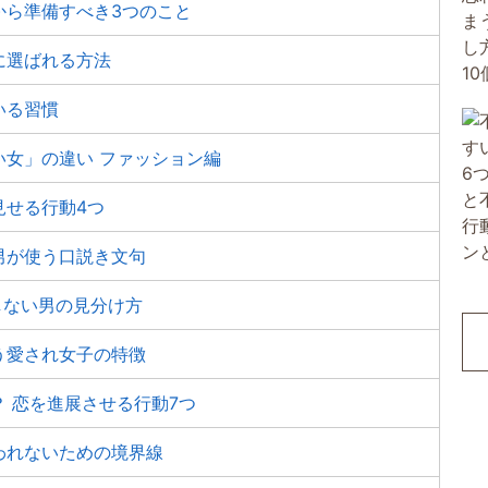
から準備すべき3つのこと
に選ばれる方法
いる習慣
女」の違い ファッション編
見せる行動4つ
男が使う口説き文句
しない男の見分け方
う愛され女子の特徴
 恋を進展させる行動7つ
われないための境界線