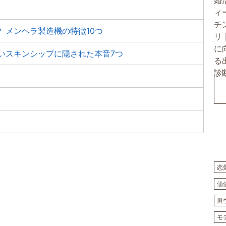
 メンヘラ製造機の特徴10つ
いスキンシップに隠された本音7つ
恋
価
男
モ