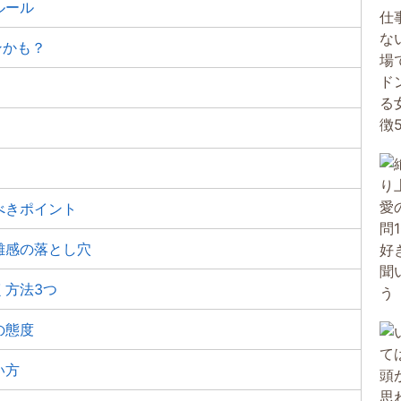
ルール
ンかも？
べきポイント
離感の落とし穴
く方法3つ
の態度
い方