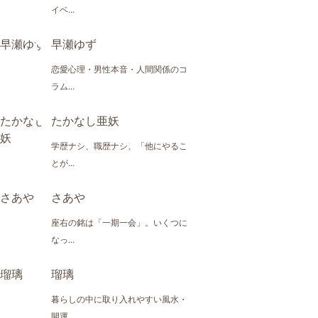
イベ...
早瀬ゆず
恋愛心理・男性本音・人間関係のコ
ラム...
たかなし亜妖
学歴ナシ、職歴ナシ、「他にやるこ
とが...
さあや
座右の銘は「一期一会」。いくつに
なっ...
瑠璃
暮らしの中に取り入れやすい風水・
開運...