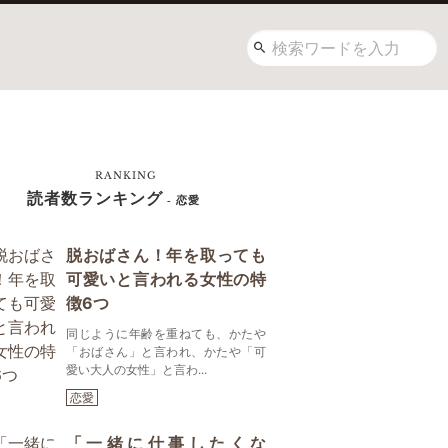
RANKING
読者数ランキング
- 恋愛
脱おばさん！年を取っても
可愛いと言われる女性の特
徴6つ
同じように年齢を重ねても、かたや
「おばさん」と言われ、かたや「可
愛い大人の女性」と言わ...
恋愛
「一緒に仕事したくな