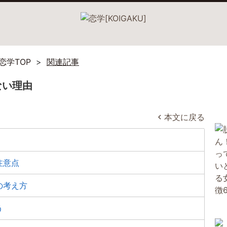
恋学TOP
関連記事
ない理由
本文に戻る
注意点
の考え方
う