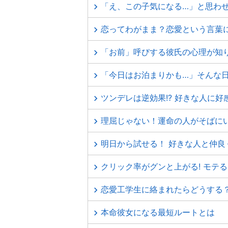
「え、この子気になる…」と思わ
恋ってわがまま？恋愛という言葉
「お前」呼びする彼氏の心理が知
「今日はお泊まりかも…」そんな
ツンデレは逆効果!? 好きな人に好
理屈じゃない！運命の人がそばに
明日から試せる！ 好きな人と仲
クリック率がグンと上がる! モテ
恋愛工学生に絡まれたらどうする
本命彼女になる最短ルートとは