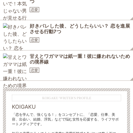
つ
恋愛
好きバレした後、どうしたらいい？ 恋を進展
させる行動7つ
恋愛
甘えとワガママは紙一重！彼に嫌われないため
の境界線
恋愛
KOIGAKU WRITER'S PROFILE
KOIGAKU
「恋を学んで、強くなる！」をコンセプトに、「恋愛、仕事、美
容、出会い、結婚、浮気」などで悩む女性を応援する、ライフサポ
ートメディアです。