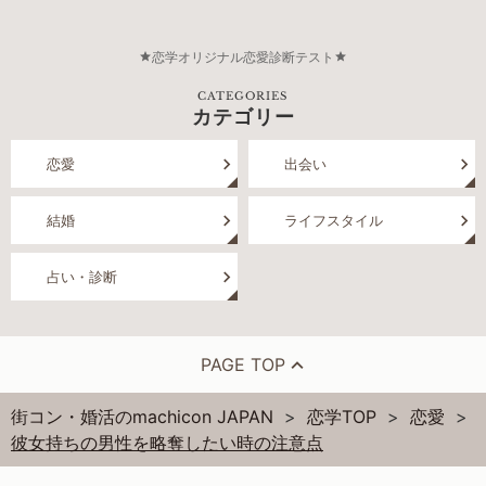
恋学オリジナル恋愛診断テスト
CATEGORIES
カテゴリー
恋愛
出会い
結婚
ライフスタイル
占い・診断
PAGE TOP
街コン・婚活のmachicon JAPAN
恋学TOP
恋愛
彼女持ちの男性を略奪したい時の注意点