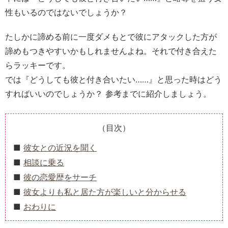
性もいるのではないでしょうか？
たしかに諦める前に一度ダメもとで彼にアタックした方が
諦めもつきやすいかもしれませんよね。それで付き合えた
らラッキーです。
では『どうしても彼と付き合いたい……』と思った時はどう
すればいいのでしょうか？ 参考までに紹介しましょう。
（目次）
彼女との近況を聞く
相談に乗る
彼の恋愛歴をサーチ
彼女よりも私と居た方が楽しいと分からせる
おわりに