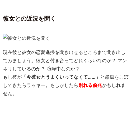
彼女との近況を聞く
現在彼と彼女の恋愛進捗を聞き出せるところまで聞き出し
てみましょう。彼女と付き合ってどれくらいなのか？ マン
ネリしているのか？ 喧嘩中なのか？
もし彼が
「今彼女とうまくいってなくて……」
と愚痴をこぼ
してきたらラッキー。もしかしたら
別れる前兆
かもしれま
せん。