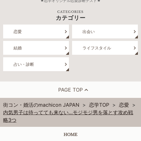
恋学オリジナル恋愛診断テスト
CATEGORIES
カテゴリー
恋愛
出会い
結婚
ライフスタイル
占い・診断
PAGE TOP
街コン・婚活のmachicon JAPAN
恋学TOP
恋愛
内気男子は待ってても来ない…モジモジ男を落とす攻め戦
略3つ
HOME