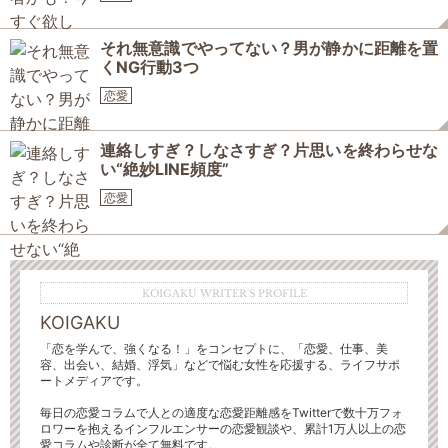
それ無意識でやってない？男が静かに距離を置
くNG行動3つ
恋愛
連絡しすぎ？しなさすぎ？片思いを終わらせな
い“絶妙LINE頻度”
恋愛
KOIGAKU WRITER'S PROFILE
KOIGAKU
「恋を学んで、強くなる！」をコンセプトに、「恋愛、仕事、美
容、出会い、結婚、浮気」などで悩む女性を応援する、ライフサポ
ートメディアです。
毎日の恋愛コラムで人との適度な恋愛距離感をTwitterで数十万フォ
ロワーを抱えるインフルエンサーの恋愛観談や、累計1万人以上の恋
愛コラムや診断が全て無料です。