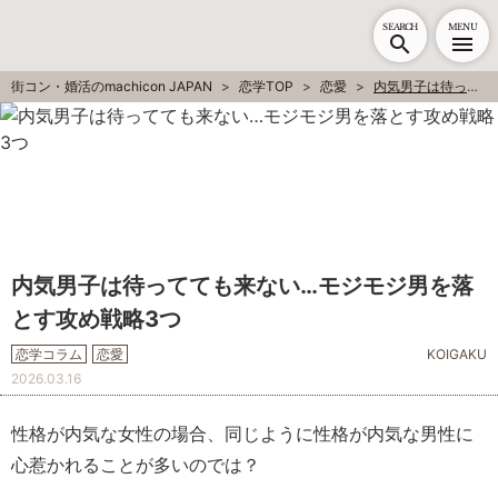
SEARCH
MENU
街コン・婚活のmachicon JAPAN
恋学TOP
恋愛
内気男子は待ってても来ない…モジモジ男を落とす攻め戦略3つ
内気男子は待ってても来ない…モジモジ男を落
とす攻め戦略3つ
恋学コラム
恋愛
KOIGAKU
2026.03.16
性格が内気な女性の場合、同じように性格が内気な男性に
心惹かれることが多いのでは？