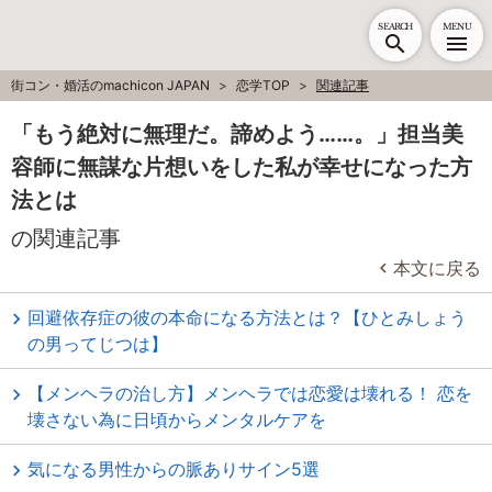
SEARCH
MENU
街コン・婚活のmachicon JAPAN
恋学TOP
関連記事
「もう絶対に無理だ。諦めよう……。」担当美
容師に無謀な片想いをした私が幸せになった方
法とは
の関連記事
本文に戻る
回避依存症の彼の本命になる方法とは？【ひとみしょう
の男ってじつは】
【メンヘラの治し方】メンヘラでは恋愛は壊れる！ 恋を
壊さない為に日頃からメンタルケアを
気になる男性からの脈ありサイン5選