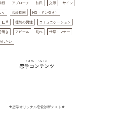
値観
アプローチ
彼氏
交際
サイン
ウケ
恋愛指南
NG（ドン引き）
テ仕草
理想の男性
コミュニケーション
分磨き
アピール
別れ
仕草・マナー
婚したい
CONTENTS
恋学コンテンツ
恋学オリジナル恋愛診断テスト