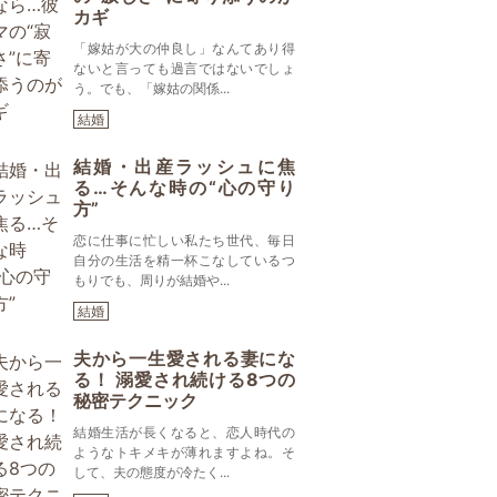
カギ
「嫁姑が大の仲良し」なんてあり得
ないと言っても過言ではないでしょ
う。でも、「嫁姑の関係...
結婚
結婚・出産ラッシュに焦
る…そんな時の“心の守り
方”
恋に仕事に忙しい私たち世代、毎日
自分の生活を精一杯こなしているつ
もりでも、周りが結婚や...
結婚
夫から一生愛される妻にな
る！ 溺愛され続ける8つの
秘密テクニック
結婚生活が長くなると、恋人時代の
ようなトキメキが薄れますよね。そ
して、夫の態度が冷たく...