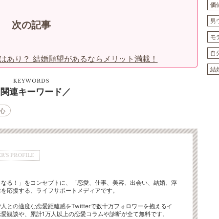
価
男
次の記事
モ
自
はあり？ 結婚願望があるならメリット満載！
結
KEYWORDS
関連キーワード
心
R'S PROFILE
くなる！」をコンセプトに、「恋愛、仕事、美容、出会い、結婚、浮
性を応援する、ライフサポートメディアです。
人との適度な恋愛距離感をTwitterで数十万フォロワーを抱えるイ
恋愛観談や、累計1万人以上の恋愛コラムや診断が全て無料です。