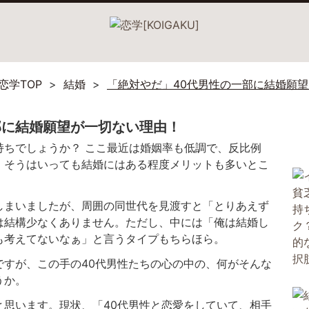
恋学TOP
結婚
「絶対やだ」40代男性の一部に結婚願
部に結婚願望が一切ない理由！
持ちでしょうか？ ここ最近は婚姻率も低調で、反比例
、そうはいっても結婚にはある程度メリットも多いとこ
しまいましたが、周囲の同世代を見渡すと「とりあえず
は結構少なくありません。ただし、中には「俺は結婚し
も考えてないなぁ」と言うタイプもちらほら。
ですが、この手の40代男性たちの心の中の、何がそんな
うか。
と思います。現状、「40代男性と恋愛をしていて、相手