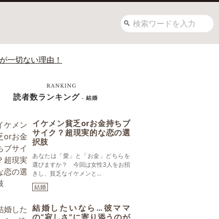
望が一切ない理由！
RANKING
読者数ランキング
- 結婚
イケメン貧乏orお金持ちブ
サイク？超現実的な恋の選
択肢
あなたは「愛」と「お金」どちらを
選びますか？ 今回は女性3人をお招
きし、貧乏なイケメンと...
結婚
結婚したいなら…彼ママ
の“寂しさ”に寄り添うのが