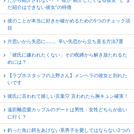
だから紹介されない！？ 彼が“紹介したくなる彼女” と“ま
だ紹介はできない彼女”の特徴
彼のことが本当に好きか確かめるための5つのチェック項
目
片思いから失恋に……。辛い失恋から立ち直る方法7選
「彼氏に嫌われたくない」その呪縛から解き放たれるた
めには？
【ラブホスタッフの上野さん】メンヘラの彼女と別れた
いです
彼氏に言われて嬉しい言葉♡ 言われたら胸キュン確実！
遠距離恋愛カップルのデートは男性・女性どちらが会い
に行く？
釣った魚に餌をあげない系男子を愛してはならない2つの