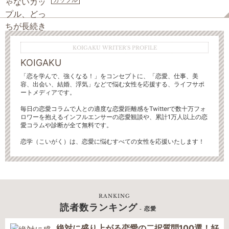
KOIGAKU WRITER'S PROFILE
KOIGAKU
「恋を学んで、強くなる！」をコンセプトに、「恋愛、仕事、美
容、出会い、結婚、浮気」などで悩む女性を応援する、ライフサポ
ートメディアです。
毎日の恋愛コラムで人との適度な恋愛距離感をTwitterで数十万フォ
ロワーを抱えるインフルエンサーの恋愛観談や、累計1万人以上の恋
愛コラムや診断が全て無料です。
恋学（こいがく）は、恋愛に悩むすべての女性を応援いたします！
RANKING
読者数ランキング
- 恋愛
絶対に盛り上がる恋愛の二択質問100選！好