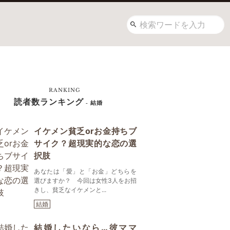
RANKING
読者数ランキング
- 結婚
イケメン貧乏orお金持ちブ
サイク？超現実的な恋の選
択肢
あなたは「愛」と「お金」どちらを
選びますか？ 今回は女性3人をお招
きし、貧乏なイケメンと...
結婚
結婚したいなら…彼ママ