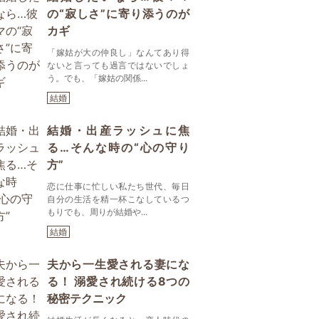
の“寂しさ”に寄り添うのが
カギ
「嫁姑が大の仲良し」なんてあり得
ないと言っても過言ではないでしょ
う。でも、「嫁姑の関係...
結婚
結婚・出産ラッシュに焦
る…そんな時の“心の守り
方”
恋に仕事に忙しい私たち世代、毎日
自分の生活を精一杯こなしているつ
もりでも、周りが結婚や...
結婚
夫から一生愛される妻にな
る！ 溺愛され続ける8つの
秘密テクニック