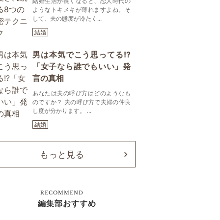
結婚生活が長くなると、恋人時代の
ようなトキメキが薄れますよね。そ
して、夫の態度が冷たく...
結婚
男は本気でこう思ってる!?
「女子なら誰でもいい」発
言の真相
あなたは夫の呼び方はどのようなも
のですか？ 夫の呼び方で夫婦の仲良
し度が分かります。 ...
結婚
もっと見る
RECOMMEND
編集部おすすめ