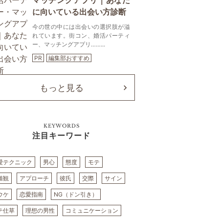
マッチングアプリ｜あなた
に向いている出会い方診断
今の世の中には出会いの選択肢が溢
れています。街コン、婚活パーティ
ー、マッチングアプリ……...
PR
編集部おすすめ
もっと見る
KEYWORDS
注目キーワード
愛テクニック
男心
態度
モテ
値観
アプローチ
彼氏
交際
サイン
ウケ
恋愛指南
NG（ドン引き）
テ仕草
理想の男性
コミュニケーション