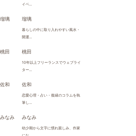
イベ...
瑠璃
暮らしの中に取り入れやすい風水・
開運...
桃田
10年以上フリーランスでウェブライ
ター...
佐和
恋愛心理・占い・復縁のコラムを執
筆し...
みなみ
幼少期から文字に慣れ親しみ、作家
にな...