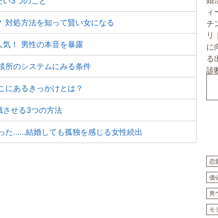
たい3つのこと
？ 対処方法を知って賢い女になる
気！ 男性の本音を暴露
談所のシステムにみる条件
こにあるきっかけとは？
識させる3つの方法
った……結婚しても孤独を感じる女性続出
恋
価
男
モ