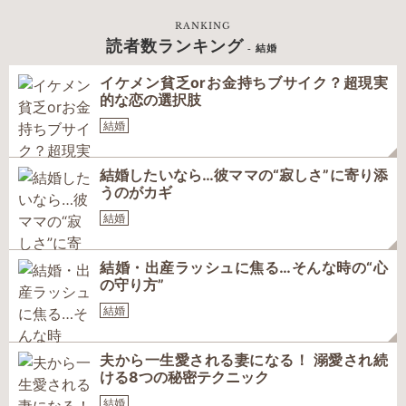
RANKING
読者数ランキング
- 結婚
イケメン貧乏orお金持ちブサイク？超現実
的な恋の選択肢
結婚
結婚したいなら…彼ママの“寂しさ”に寄り添
うのがカギ
結婚
結婚・出産ラッシュに焦る…そんな時の“心
の守り方”
結婚
夫から一生愛される妻になる！ 溺愛され続
ける8つの秘密テクニック
結婚