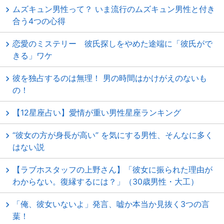
ムズキュン男性って？ いま流行のムズキュン男性と付き
合う4つの心得
恋愛のミステリー 彼氏探しをやめた途端に「彼氏がで
きる」ワケ
彼を独占するのは無理！ 男の時間はかけがえのないも
の！
【12星座占い】愛情が重い男性星座ランキング
“彼女の方が身長が高い” を気にする男性、そんなに多く
はない説
【ラブホスタッフの上野さん】「彼女に振られた理由が
わからない。復縁するには？」（30歳男性・大工）
「俺、彼女いないよ」発言、嘘か本当か見抜く3つの言
葉！