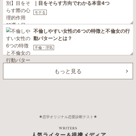
｜目をそらす方向でわかる本音4つ
モテる
不倫しやすい女性の6つの特徴と不倫女の行
動パターンとは？
不倫・浮気
もっと見る
恋学オリジナル恋愛診断テスト
WRITERS
人気ライター＆提携メディア