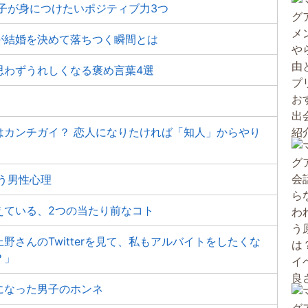
子が身につけたいポジティブ力3つ
が結婚を決めて落ちつく瞬間とは
思わずうれしくなる褒め言葉4選
はカンチガイ？ 恋人になりたければ「知人」からやり
う男性心理
えている、2つの当たり前なコト
さんのTwitterを見て、私もアルバイトをしたくな
？」
になった男子のホンネ