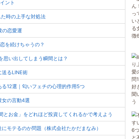
ポイント
れた時の上手な対処法
彼の恋愛運
も恋を続けちゃうの？
ノを思い出してしまう瞬間とは？
送るLINE術
る12選｜匂いフェチの心理的作用5つ
彼女の言動4選
時間とお金」をどれほど投資してくれるかで考えよう
性にモテるのか問題（株式会社たかだまなみ）