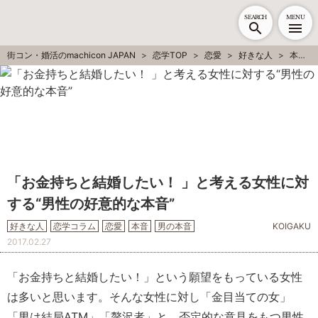
SEARCH
MENU
街コン・婚活のmachicon JAPAN
恋学TOP
恋愛
好きな人
本音
「お金持ちと結婚したい！ 」と考える女性に対
する“男性の好意的な本音”
好きな人
恋学コラム
恋愛
本音
男の本音
KOIGAKU
2017.02.27
「お金持ちと結婚したい！」という願望をもっている女性
は多いと思います。そんな女性に対し「金目当ての女」
「男は結局ATM」「贅沢者」と、否定的な意見をもつ男性