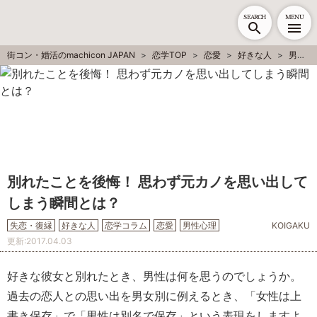
SEARCH
MENU
街コン・婚活のmachicon JAPAN
恋学TOP
恋愛
好きな人
男性心理
別れたことを後悔！ 思わず元カノを思い出して
しまう瞬間とは？
失恋・復縁
好きな人
恋学コラム
恋愛
男性心理
KOIGAKU
更新:
2017.04.03
好きな彼女と別れたとき、男性は何を思うのでしょうか。
過去の恋人との思い出を男女別に例えるとき、「女性は上
書き保存」で「男性は別名で保存」という表現をしますよ