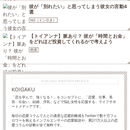
彼が「別れたい」と思ってしまう彼女の言動4
選
NG（ドン引き）
【トイアンナ】脈あり？ 彼が「時間とお金」
をどれほど投資してくれるかで考えよう
態度
KOIGAKU WRITER'S PROFILE
KOIGAKU
「恋を学んで、強くなる！」をコンセプトに、「恋愛、仕事、美
容、出会い、結婚、浮気」などで悩む女性を応援する、ライフサポ
ートメディアです。
毎日の恋愛コラムで人との適度な恋愛距離感をTwitterで数十万フォ
ロワーを抱えるインフルエンサーの恋愛観談や、累計1万人以上の恋
愛コラムや診断が全て無料です。