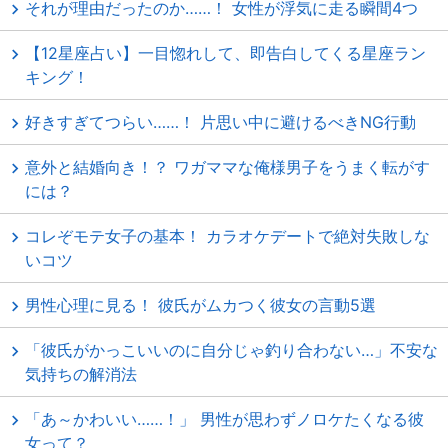
それが理由だったのか……！ 女性が浮気に走る瞬間4つ
【12星座占い】一目惚れして、即告白してくる星座ラン
キング！
好きすぎてつらい……！ 片思い中に避けるべきNG行動
意外と結婚向き！？ ワガママな俺様男子をうまく転がす
には？
コレぞモテ女子の基本！ カラオケデートで絶対失敗しな
いコツ
男性心理に見る！ 彼氏がムカつく彼女の言動5選
「彼氏がかっこいいのに自分じゃ釣り合わない…」不安な
気持ちの解消法
「あ～かわいい……！」 男性が思わずノロケたくなる彼
女って？