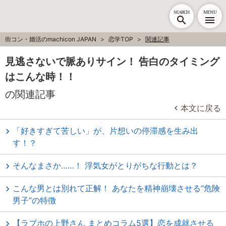
SEARCH
MENU
街コン・婚活のmachicon JAPAN
恋学TOP
関連記事
見逃さないで脈ありサイン！ 告白のタイミング
はこんな時！！
の関連記事
本文に戻る
「好きすぎて苦しい」が、片想いの停滞感を生み出
す！？
そんなまさか……！ 浮気女がとりがちな行動とは？
こんな男とは別れて正解！ あなたを精神崩壊させる“危険
男子”の特徴
【ラブホの上野さん まとめコラム5選】恋を成就させる