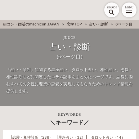
SEARCH
MENU
街コン・婚活のmachicon JAPAN
恋学TOP
占い・診断
6ページ目
占い・診断
(6ページ目)
「占い・診断」に関する星座占い、タロット占い、相性占い、恋愛・
相性診断などに関連したコラム記事をまとめたページです。恋愛に悩
むすべての女性に理想の恋愛を実現してもらうためのトレンド情報を
提供します。
KEYWORDS
キーワード
恋愛・相性診断（236）
星座占い（32）
タロット占い（14）