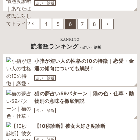
占い・診断
4
5
6
7
8
RANKING
読者数ランキング
- 占い・診断
小指が短い人の性格の10の特徴｜恋愛・金
運の傾向についても解説！
占い・診断
猫の夢占い59パターン｜猫の色・仕草・動
物別の意味を徹底解説
占い・診断
【10秒診断】彼女大好き度診断
占い・診断