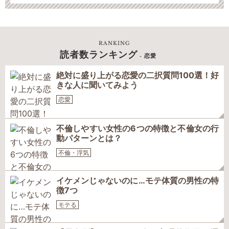
RANKING
読者数ランキング
- 恋愛
絶対に盛り上がる恋愛の二択質問100選！好
きな人に聞いてみよう
恋愛
不倫しやすい女性の6つの特徴と不倫女の行
動パターンとは？
不倫・浮気
イケメンじゃないのに…モテ体質の男性の特
徴7つ
モテる