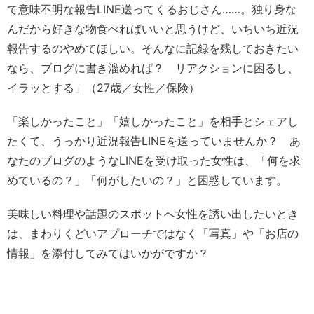
て意味不明な報告LINE送ってくるおじさん……。独り身な
んだから好きな物食べればいいと思うけど、いちいち近況
報告するのやめてほしい。そんなに記録を残しておきたい
なら、ブログに書き溜めれば？ リアクションに困るし、
イラッとする」（27歳／女性／保険）
「楽しかったこと」「嬉しかったこと」を相手とシェアし
たくて、うっかり近況報告LINEを送っていませんか？ あ
なたのブログのようなLINEを受け取った女性は、「何を求
めているの？」「何がしたいの？」と困惑しています。
美味しい料理や話題のスポットへ女性を誘い出したいとき
は、まわりくどいアプローチではなく「写真」や「お店の
情報」を添付してみてはいかがですか？