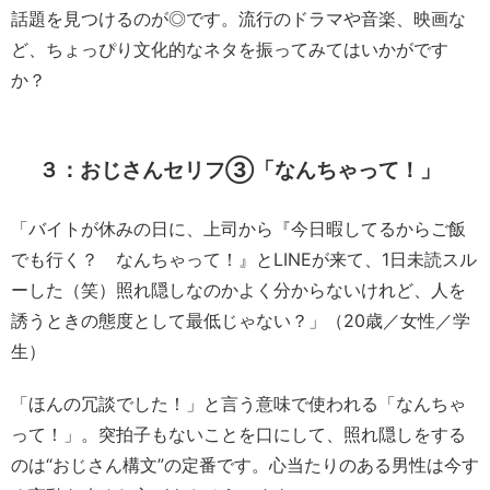
話題を見つけるのが◎です。流行のドラマや音楽、映画な
ど、ちょっぴり文化的なネタを振ってみてはいかがです
か？
３：おじさんセリフ③「なんちゃって！」
「バイトが休みの日に、上司から『今日暇してるからご飯
でも行く？ なんちゃって！』とLINEが来て、1日未読スル
ーした（笑）照れ隠しなのかよく分からないけれど、人を
誘うときの態度として最低じゃない？」（20歳／女性／学
生）
「ほんの冗談でした！」と言う意味で使われる「なんちゃ
って！」。突拍子もないことを口にして、照れ隠しをする
のは“おじさん構文”の定番です。心当たりのある男性は今す