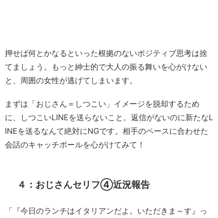
押せば何とかなるといった根拠のないポジティブ思考は捨
てましょう。もっと紳士的で大人の振る舞いを心がけない
と、周囲の女性が逃げてしまいます。
まずは「おじさん＝しつこい」イメージを脱却するため
に、しつこいLINEを送らないこと。返信がないのに新たなL
INEを送るなんて絶対にNGです。相手のペースに合わせた
会話のキャッチボールを心がけてみて！
４：おじさんセリフ④近況報告
「『今日のランチはイタリアンだよ。いただきま～す』っ