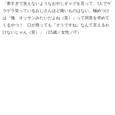
「寒すぎて笑えないようなおやじギャグを言って、1人でゲ
ラゲラ笑っているおじさんほど痛いものはない。極めつけ
は『俺、オッサンみたいだよね（笑）』って同意を求めて
くるやつ！ 口が滑っても『そうですね』なんて言えるわ
けないじゃん（笑）」（25歳／女性／IT）