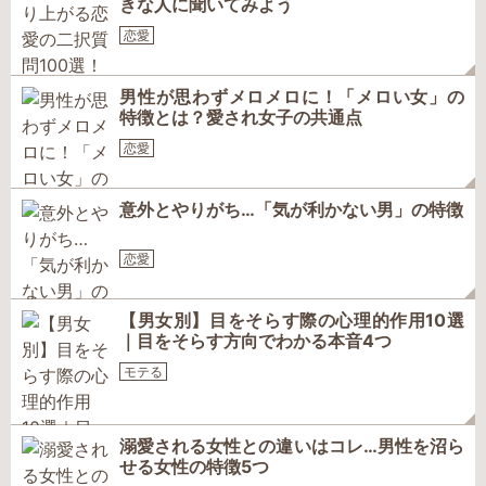
きな人に聞いてみよう
恋愛
男性が思わずメロメロに！「メロい女」の
特徴とは？愛され女子の共通点
恋愛
意外とやりがち…「気が利かない男」の特徴
恋愛
【男女別】目をそらす際の心理的作用10選
｜目をそらす方向でわかる本音4つ
モテる
溺愛される女性との違いはコレ…男性を沼ら
せる女性の特徴5つ