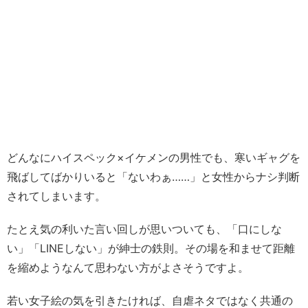
どんなにハイスペック×イケメンの男性でも、寒いギャグを
飛ばしてばかりいると「ないわぁ……」と女性からナシ判断
されてしまいます。
たとえ気の利いた言い回しが思いついても、「口にしな
い」「LINEしない」が紳士の鉄則。その場を和ませて距離
を縮めようなんて思わない方がよさそうですよ。
若い女子絵の気を引きたければ、自虐ネタではなく共通の