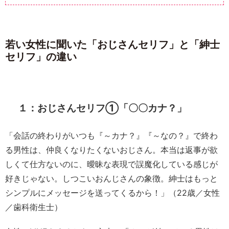
若い女性に聞いた「おじさんセリフ」と「紳士
セリフ」の違い
１：おじさんセリフ①「〇〇カナ？」
「会話の終わりがいつも『～カナ？』『～なの？』で終わ
る男性は、仲良くなりたくないおじさん。本当は返事が欲
しくて仕方ないのに、曖昧な表現で誤魔化している感じが
好きじゃない。しつこいおんじさんの象徴。紳士はもっと
シンプルにメッセージを送ってくるから！」（22歳／女性
／歯科衛生士）