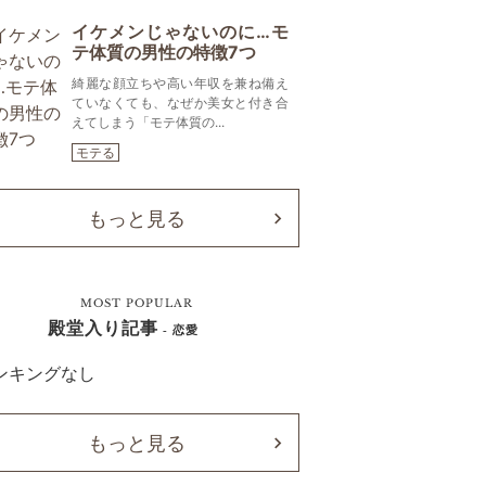
イケメンじゃないのに…モ
テ体質の男性の特徴7つ
綺麗な顔立ちや高い年収を兼ね備え
ていなくても、なぜか美女と付き合
えてしまう「モテ体質の...
モテる
もっと見る
MOST POPULAR
殿堂入り記事
- 恋愛
ンキングなし
もっと見る