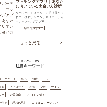
マッチングアプリ｜あなた
に向いている出会い方診断
今の世の中には出会いの選択肢が溢
れています。街コン、婚活パーティ
ー、マッチングアプリ……...
PR
編集部おすすめ
もっと見る
KEYWORDS
注目キーワード
愛テクニック
男心
態度
モテ
値観
アプローチ
彼氏
交際
サイン
ウケ
恋愛指南
NG（ドン引き）
テ仕草
理想の男性
コミュニケーション