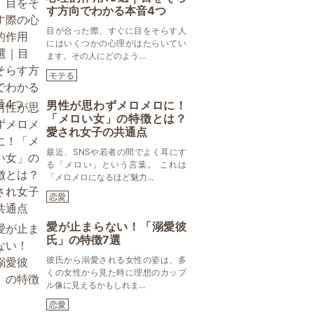
す方向でわかる本音4つ
目が合った際、すぐに目をそらす人
にはいくつかの心理がはたらいてい
ます。その人にどのよう...
モテる
男性が思わずメロメロに！
「メロい女」の特徴とは？
愛され女子の共通点
最近、SNSや若者の間でよく耳にす
る「メロい」という言葉。 これは
「メロメロになるほど魅力...
恋愛
愛が止まらない！「溺愛彼
氏」の特徴7選
彼氏から溺愛される女性の姿は、多
くの女性から見た時に理想のカップ
ル像に見えるかもしれま...
恋愛