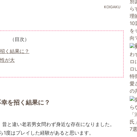
KOIGAKU
（目次）
招く結果に？
険性が大
不幸を招く結果に？
は、昔と違い老若男女問わず身近な存在になりました。
ら1度はプレイした経験があると思います。