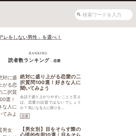
アレをしない男性」を選べ！
RANKING
読者数ランキング
- 恋愛
絶対に盛り上がる恋愛の二
択質問100選！好きな人に
聞いてみよう
会話で盛り上がりやすいことと言え
ば、恋愛の話題ではないでしょう
か？ 気になる人に探りを...
恋愛
【男女別】目をそらす際の
心理的作用10選｜目をそら