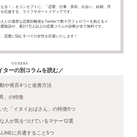
くなる！」をコンセプトに、「恋愛、仕事、美容、出会い、結婚、浮
性を応援する、ライフサポートメディアです。
人との適度な恋愛距離感をTwitterで数十万フォロワーを抱えるイ
恋愛観談や、累計1万人以上の恋愛コラムや診断が全て無料です。
は、恋愛に悩むすべての女性を応援いたします！
OTHERS
イターの別コラムを読む
動や発言4つと改善方法
男」の特徴
いた「イタイおばさん」の特徴5つ
な人が気をつけているマナー12選
LINEに共通すること5つ