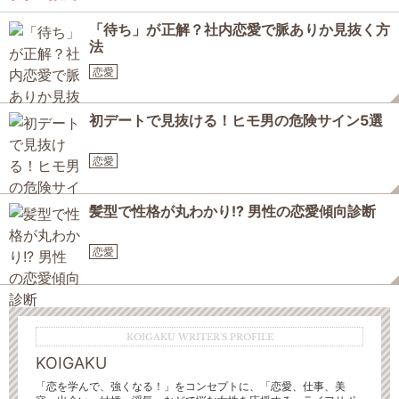
「待ち」が正解？社内恋愛で脈ありか見抜く方
法
恋愛
初デートで見抜ける！ヒモ男の危険サイン5選
恋愛
髪型で性格が丸わかり!? 男性の恋愛傾向診断
恋愛
KOIGAKU WRITER'S PROFILE
KOIGAKU
「恋を学んで、強くなる！」をコンセプトに、「恋愛、仕事、美