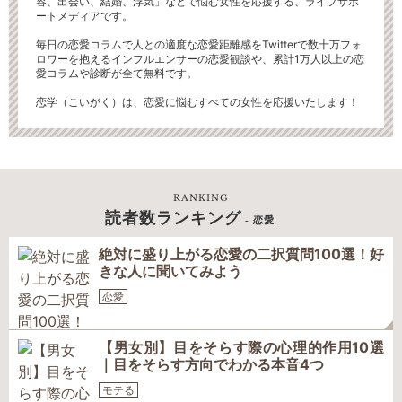
容、出会い、結婚、浮気」などで悩む女性を応援する、ライフサポ
ートメディアです。
毎日の恋愛コラムで人との適度な恋愛距離感をTwitterで数十万フォ
ロワーを抱えるインフルエンサーの恋愛観談や、累計1万人以上の恋
愛コラムや診断が全て無料です。
恋学（こいがく）は、恋愛に悩むすべての女性を応援いたします！
RANKING
読者数ランキング
- 恋愛
絶対に盛り上がる恋愛の二択質問100選！好
きな人に聞いてみよう
恋愛
【男女別】目をそらす際の心理的作用10選
｜目をそらす方向でわかる本音4つ
モテる