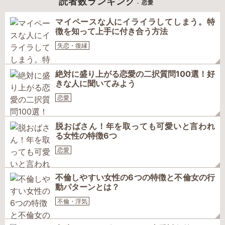
読者数ランキング
- 恋愛
マイペースな人にイライラしてしまう。特
徴を知って上手に付き合う方法
失恋・復縁
絶対に盛り上がる恋愛の二択質問100選！好
きな人に聞いてみよう
恋愛
脱おばさん！年を取っても可愛いと言われ
る女性の特徴6つ
恋愛
不倫しやすい女性の6つの特徴と不倫女の行
動パターンとは？
不倫・浮気