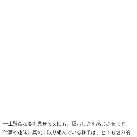
一生懸命な姿を見せる女性も、愛おしさを感じさせます。
仕事や趣味に真剣に取り組んでいる様子は、とても魅力的