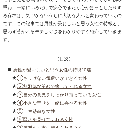
重ね。一緒にいるだけで安心できたり心がほっとしたりす
る存在は、気づかないうちに大切な人へと変わっていくの
です。この記事では男性が愛おしいと思う女性の特徴と、
思わず惹かれるモテしぐさをわかりやすく紹介していきま
す。
（目次）
男性が愛おしいと思う女性の特徴10選
①さりげない気遣いができる女性
②無邪気な笑顔で癒してくれる女性
③自分の意見をしっかり持っている女性
④小さな幸せを一緒に喜べる女性
⑤一生懸命な女性
⑥弱さを見せてくれる女性
⑦感謝を素直に伝えられる女性