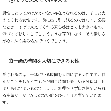
男性にとってかけがえのない存在となれるのは、そっと支
えてくれる女性です。前に出て引っ張るのではなく、必要
なときにそばで支えてくれる安心感はとても大きいもの。
気づけば頼りにしてしまうような存在になり、その優しさ
が心に深く染み込んでいくでしょう。
⑩一緒の時間を大切にできる女性
愛されるのは、一緒にいる時間を大切にする女性です。特
別なことをしなくてもただ同じ時間を楽しめる関係は、何
よりも心地よいものでしょう。無理をせず自然体でいられ
る空気が、かけがえのない絆をゆっくりと育てていきま
す。