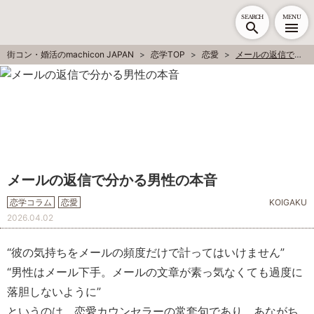
SEARCH
MENU
街コン・婚活のmachicon JAPAN
恋学TOP
恋愛
メールの返信で分かる男性の本音
メールの返信で分かる男性の本音
恋学コラム
恋愛
KOIGAKU
2026.04.02
“彼の気持ちをメールの頻度だけで計ってはいけません”
“男性はメール下手。メールの文章が素っ気なくても過度に
落胆しないように”
というのは、恋愛カウンセラーの常套句であり、あながち