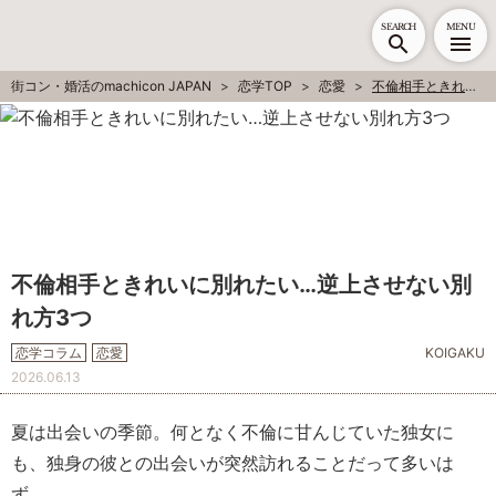
SEARCH
MENU
街コン・婚活のmachicon JAPAN
恋学TOP
恋愛
不倫相手ときれいに別れたい…逆上させない別れ方3つ
不倫相手ときれいに別れたい…逆上させない別
れ方3つ
恋学コラム
恋愛
KOIGAKU
2026.06.13
夏は出会いの季節。何となく不倫に甘んじていた独女に
も、独身の彼との出会いが突然訪れることだって多いは
ず。