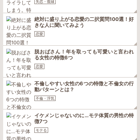
失恋・復縁
絶対に盛り上がる恋愛の二択質問100選！好
きな人に聞いてみよう
恋愛
脱おばさん！年を取っても可愛いと言われ
る女性の特徴6つ
恋愛
不倫しやすい女性の6つの特徴と不倫女の行
動パターンとは？
不倫・浮気
イケメンじゃないのに…モテ体質の男性の特
徴7つ
モテる