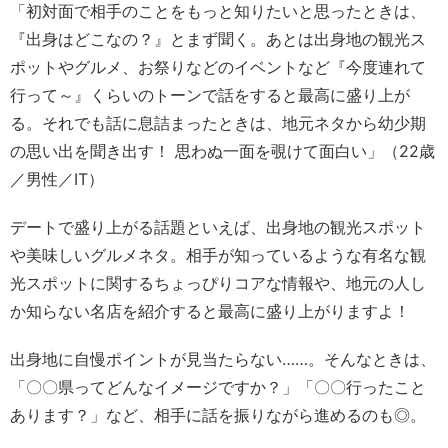
「初対面で相手のことをもっと知りたいと思ったときは、
『出身はどこなの？』とまず聞く。あとは出身地の観光ス
ポットやグルメ、お祭りなどのイベントなど『今度連れて
行って～』くらいのトーンで話をすると最高に盛り上が
る。それでも話に息詰まったときは、地元ネタから幼少期
の思い出を聞き出す！ 思わぬ一面を覗けて面白い」（22歳
／男性／IT）
デートで盛り上がる話題といえば、出身地の観光スポット
や美味しいグルメネタ。相手が知っているような有名な観
光スポットに関するちょっぴりコアな情報や、地元の人し
か知らない名店を紹介すると最高に盛り上がりますよ！
出身地に自慢ポイントが見当たらない……。そんなときは、
「〇〇県ってどんなイメージですか？」「〇〇行ったこと
あります？」など、相手に話を振りながら進めるのも◎。