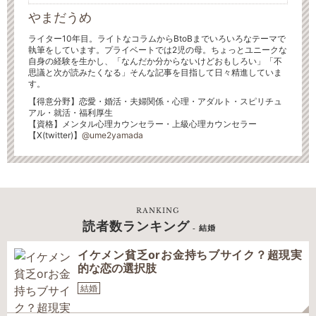
やまだうめ
ライター10年目。ライトなコラムからBtoBまでいろいろなテーマで
執筆をしています。プライベートでは2児の母。ちょっとユニークな
自身の経験を生かし、「なんだか分からないけどおもしろい」「不
思議と次が読みたくなる」そんな記事を目指して日々精進していま
す。
【得意分野】恋愛・婚活・夫婦関係・心理・アダルト・スピリチュ
アル・就活・福利厚生
【資格】メンタル心理カウンセラー・上級心理カウンセラー
【X(twitter)】
@ume2yamada
RANKING
読者数ランキング
- 結婚
イケメン貧乏orお金持ちブサイク？超現実
的な恋の選択肢
結婚