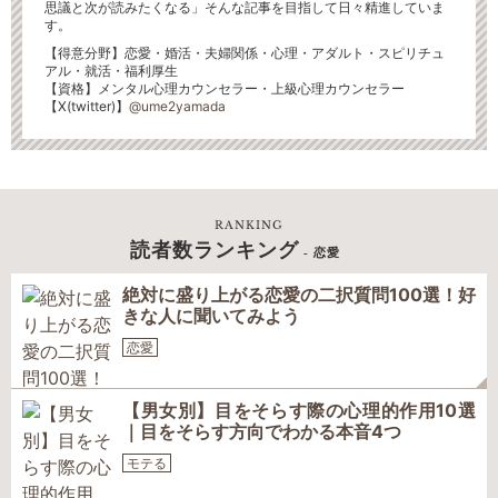
思議と次が読みたくなる」そんな記事を目指して日々精進していま
す。
【得意分野】恋愛・婚活・夫婦関係・心理・アダルト・スピリチュ
アル・就活・福利厚生
【資格】メンタル心理カウンセラー・上級心理カウンセラー
【X(twitter)】
@ume2yamada
RANKING
読者数ランキング
- 恋愛
絶対に盛り上がる恋愛の二択質問100選！好
きな人に聞いてみよう
恋愛
【男女別】目をそらす際の心理的作用10選
｜目をそらす方向でわかる本音4つ
モテる