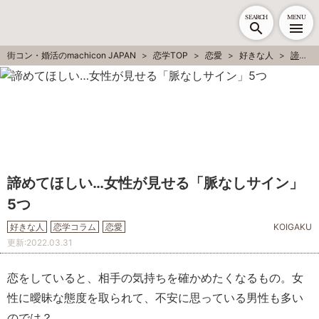
SEARCH
MENU
街コン・婚活のmachicon JAPAN
恋学TOP
恋愛
好きな人
諦めてほしい…女性が見せる「脈なしサイン」5つ
諦めてほしい…女性が見せる「脈なしサイン」
5つ
好きな人
恋学コラム
恋愛
KOIGAKU
更新:
2022.03.31
恋をしていると、相手の気持ちを確かめたくなるもの。女
性に曖昧な態度を取られて、不安に思っている男性も多い
のでは？