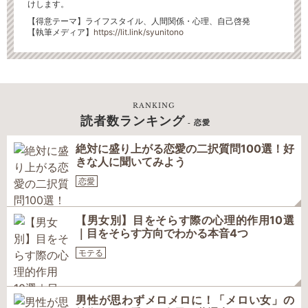
けします。
【得意テーマ】ライフスタイル、人間関係・心理、自己啓発
【執筆メディア】
https://lit.link/syunitono
RANKING
読者数ランキング
- 恋愛
絶対に盛り上がる恋愛の二択質問100選！好
きな人に聞いてみよう
恋愛
【男女別】目をそらす際の心理的作用10選
｜目をそらす方向でわかる本音4つ
モテる
男性が思わずメロメロに！「メロい女」の