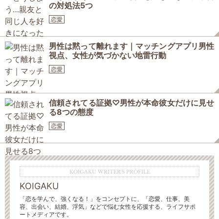
の対処法5つ
恋愛
男性は黙って離れます｜マッチングアプリ男性
視点、女性が気づかない地雷行動
恋愛
信頼されてる証拠♡男性が本命彼女だけに見せ
る8つの態度
恋愛
KOIGAKU WRITER'S PROFILE
KOIGAKU
「恋を学んで、強くなる！」をコンセプトに、「恋愛、仕事、美
容、出会い、結婚、浮気」などで悩む女性を応援する、ライフサポ
ートメディアです。